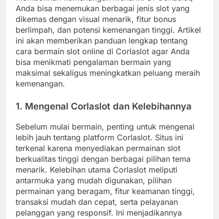
Anda bisa menemukan berbagai jenis slot yang
dikemas dengan visual menarik, fitur bonus
berlimpah, dan potensi kemenangan tinggi. Artikel
ini akan memberikan panduan lengkap tentang
cara bermain slot online di Corlaslot agar Anda
bisa menikmati pengalaman bermain yang
maksimal sekaligus meningkatkan peluang meraih
kemenangan.
1. Mengenal Corlaslot dan Kelebihannya
Sebelum mulai bermain, penting untuk mengenal
lebih jauh tentang platform Corlaslot. Situs ini
terkenal karena menyediakan permainan slot
berkualitas tinggi dengan berbagai pilihan tema
menarik. Kelebihan utama Corlaslot meliputi
antarmuka yang mudah digunakan, pilihan
permainan yang beragam, fitur keamanan tinggi,
transaksi mudah dan cepat, serta pelayanan
pelanggan yang responsif. Ini menjadikannya