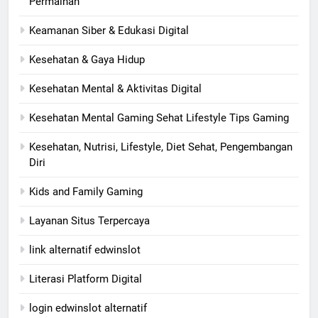
Permainan
Keamanan Siber & Edukasi Digital
Kesehatan & Gaya Hidup
Kesehatan Mental & Aktivitas Digital
Kesehatan Mental Gaming Sehat Lifestyle Tips Gaming
Kesehatan, Nutrisi, Lifestyle, Diet Sehat, Pengembangan
Diri
Kids and Family Gaming
Layanan Situs Terpercaya
link alternatif edwinslot
Literasi Platform Digital
login edwinslot alternatif