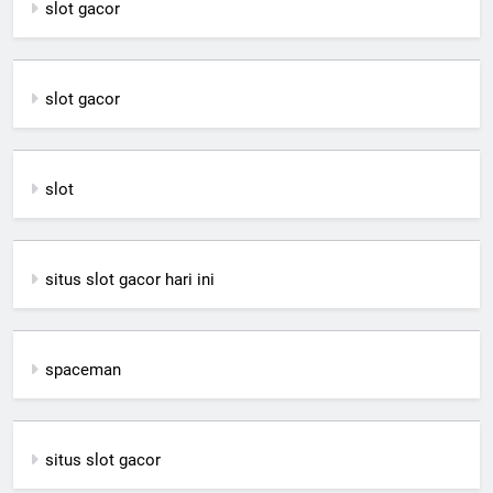
slot gacor
slot gacor
slot
situs slot gacor hari ini
spaceman
situs slot gacor