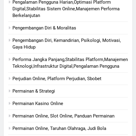
Pengalaman Pengguna Harian,Optimasi Platform
Digital,Stabilitas Sistem Online,Manajemen Performa
Berkelanjutan
Pengembangan Diri & Moralitas
Pengembangan Diri, Kemandirian, Psikologi, Motivasi,
Gaya Hidup
Performa Jangka Panjang,Stabilitas Platform,Manajemen
Teknologi,Infrastruktur Digital,Pengalaman Pengguna
Perjudian Online, Platform Perjudian, Sbobet
Permainan & Strategi
Permainan Kasino Online
Permainan Online, Slot Online, Panduan Permainan
Permainan Online, Taruhan Olahraga, Judi Bola