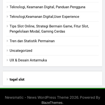
Teknologi, Keamanan Digital, Panduan Pengguna
Teknologi,Keamanan Digital,User Experience
Tips Slot Online, Strategi Bermain Game, Fitur Slot,
Pengelolaan Modal, Gaming Cerdas
Tren dan Statistik Permainan
Uncategorized
UX & Desain Antarmuka
togel slot
Newsmatic - News WordPress Theme 2026. Powered By
.
BlazeThemes