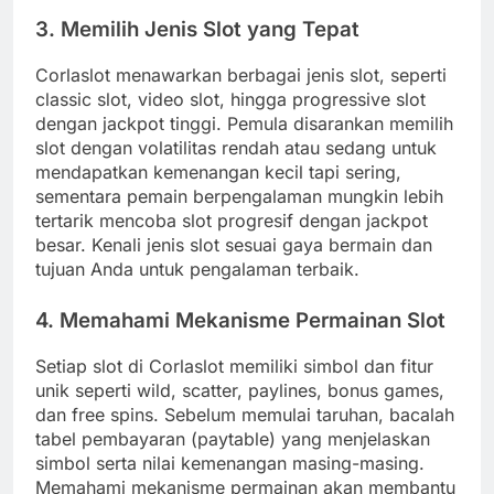
3. Memilih Jenis Slot yang Tepat
Corlaslot menawarkan berbagai jenis slot, seperti
classic slot, video slot, hingga progressive slot
dengan jackpot tinggi. Pemula disarankan memilih
slot dengan volatilitas rendah atau sedang untuk
mendapatkan kemenangan kecil tapi sering,
sementara pemain berpengalaman mungkin lebih
tertarik mencoba slot progresif dengan jackpot
besar. Kenali jenis slot sesuai gaya bermain dan
tujuan Anda untuk pengalaman terbaik.
4. Memahami Mekanisme Permainan Slot
Setiap slot di Corlaslot memiliki simbol dan fitur
unik seperti wild, scatter, paylines, bonus games,
dan free spins. Sebelum memulai taruhan, bacalah
tabel pembayaran (paytable) yang menjelaskan
simbol serta nilai kemenangan masing-masing.
Memahami mekanisme permainan akan membantu