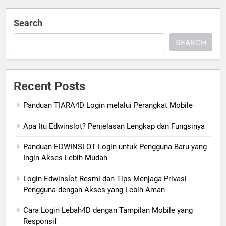
Search
SEARCH
Recent Posts
Panduan TIARA4D Login melalui Perangkat Mobile
Apa Itu Edwinslot? Penjelasan Lengkap dan Fungsinya
Panduan EDWINSLOT Login untuk Pengguna Baru yang
Ingin Akses Lebih Mudah
Login Edwinslot Resmi dan Tips Menjaga Privasi
Pengguna dengan Akses yang Lebih Aman
Cara Login Lebah4D dengan Tampilan Mobile yang
Responsif