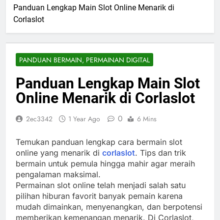
Panduan Lengkap Main Slot Online Menarik di
Corlaslot
PANDUAN BERMAIN, PERMAINAN DIGITAL
Panduan Lengkap Main Slot
Online Menarik di Corlaslot
0
2ec3342
1 Year Ago
6 Mins
Temukan panduan lengkap cara bermain slot
online yang menarik di
corlaslot
. Tips dan trik
bermain untuk pemula hingga mahir agar meraih
pengalaman maksimal.
Permainan slot online telah menjadi salah satu
pilihan hiburan favorit banyak pemain karena
mudah dimainkan, menyenangkan, dan berpotensi
memberikan kemenangan menarik. Di Corlaslot,