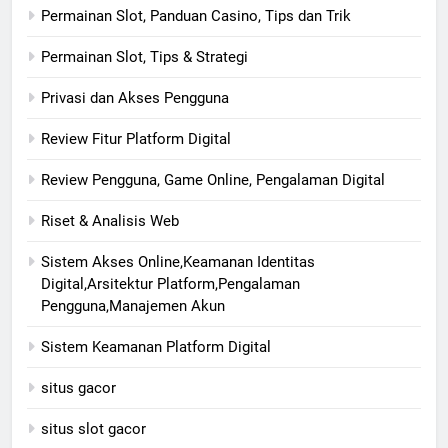
Permainan Slot, Panduan Casino, Tips dan Trik
Permainan Slot, Tips & Strategi
Privasi dan Akses Pengguna
Review Fitur Platform Digital
Review Pengguna, Game Online, Pengalaman Digital
Riset & Analisis Web
Sistem Akses Online,Keamanan Identitas
Digital,Arsitektur Platform,Pengalaman
Pengguna,Manajemen Akun
Sistem Keamanan Platform Digital
situs gacor
situs slot gacor