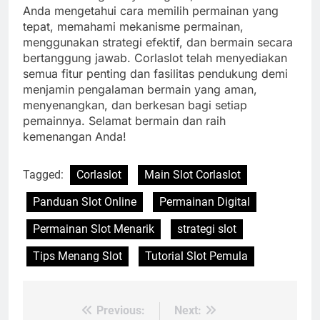
Anda mengetahui cara memilih permainan yang
tepat, memahami mekanisme permainan,
menggunakan strategi efektif, dan bermain secara
bertanggung jawab. Corlaslot telah menyediakan
semua fitur penting dan fasilitas pendukung demi
menjamin pengalaman bermain yang aman,
menyenangkan, dan berkesan bagi setiap
pemainnya. Selamat bermain dan raih
kemenangan Anda!
Tagged:
Corlaslot
Main Slot Corlaslot
Panduan Slot Online
Permainan Digital
Permainan Slot Menarik
strategi slot
Tips Menang Slot
Tutorial Slot Pemula
Previous:
Next:
Post