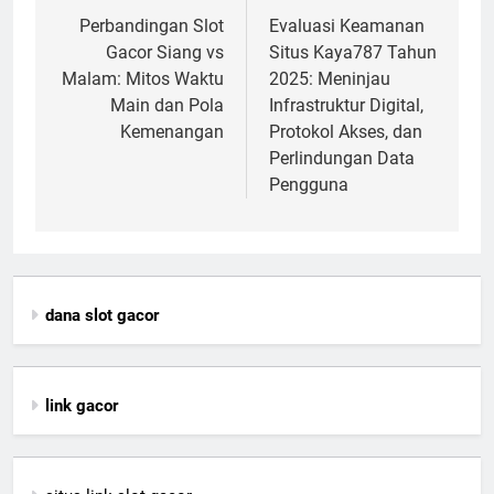
navigation
Perbandingan Slot
Evaluasi Keamanan
Gacor Siang vs
Situs Kaya787 Tahun
Malam: Mitos Waktu
2025: Meninjau
Main dan Pola
Infrastruktur Digital,
Kemenangan
Protokol Akses, dan
Perlindungan Data
Pengguna
dana slot gacor
link gacor