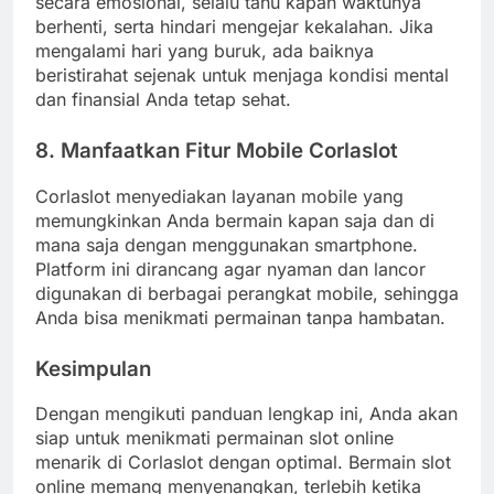
secara emosional, selalu tahu kapan waktunya
berhenti, serta hindari mengejar kekalahan. Jika
mengalami hari yang buruk, ada baiknya
beristirahat sejenak untuk menjaga kondisi mental
dan finansial Anda tetap sehat.
8. Manfaatkan Fitur Mobile Corlaslot
Corlaslot menyediakan layanan mobile yang
memungkinkan Anda bermain kapan saja dan di
mana saja dengan menggunakan smartphone.
Platform ini dirancang agar nyaman dan lancor
digunakan di berbagai perangkat mobile, sehingga
Anda bisa menikmati permainan tanpa hambatan.
Kesimpulan
Dengan mengikuti panduan lengkap ini, Anda akan
siap untuk menikmati permainan slot online
menarik di Corlaslot dengan optimal. Bermain slot
online memang menyenangkan, terlebih ketika