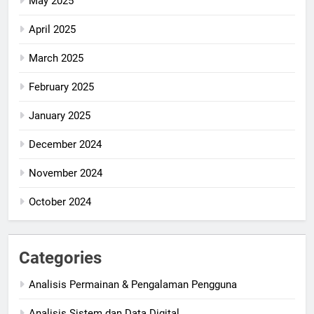
May 2025
April 2025
March 2025
February 2025
January 2025
December 2024
November 2024
October 2024
Categories
Analisis Permainan & Pengalaman Pengguna
Analisis Sistem dan Data Digital