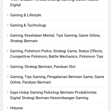
Digital
Gaming & Lifestyle
Gaming & Technology
Gaming, Kesehatan Mental, Tips Gaming, Game Online,
Strategi Bermain
Gaming, Pokémon Psikis, Strategi Game, Status Effects,
Competitive Pokémon, Battle Mechanics, Pokémon Tips
Gaming, Strategi Bermain, Panduan Slot
Gaming, Tips Gaming, Pengalaman Bermain Game, Game
Online, Panduan Bermain
Gaya Hidup Gaming Psikologi Bermain Produktivitas
Digital Strategi Bermain Keseimbangan Gaming
Hiburan