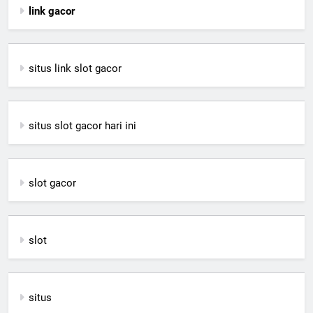
link gacor
situs link slot gacor
situs slot gacor hari ini
slot gacor
slot
situs