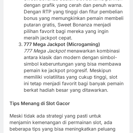
dengan grafik yang cerah dan penuh warna.
Dengan RTP yang tinggi dan fitur pembelian
bonus yang memungkinkan pemain membeli
putaran gratis, Sweet Bonanza menjadi
pilihan favorit bagi mereka yang ingin
meraih jackpot cepat.
777 Mega Jackpot (Microgaming)
777 Mega Jackpot
menawarkan kombinasi
antara klasik dan modern dengan simbol-
simbol keberuntungan yang bisa membawa
pemain ke jackpot progresif. Meskipun
memiliki volatilitas yang cukup tinggi, slot
ini tetap menjadi favorit bagi banyak pemain
berkat hadiah besar yang ditawarkan.
Tips Menang di Slot Gacor
Meski tidak ada strategi yang pasti untuk
menjamin kemenangan di permainan slot, ada
beberapa tips yang bisa meningkatkan peluang