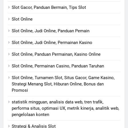
Slot Gacor, Panduan Bermain, Tips Slot
Slot Online
Slot Online, Judi Online, Panduan Pemain
Slot Online, Judi Online, Permainan Kasino
Slot Online, Panduan Permainan, Kasino Online
Slot Online, Permainan Casino, Panduan Taruhan
Slot Online, Turnamen Slot, Situs Gacor, Game Kasino,
Strategi Menang Slot, Hiburan Online, Bonus dan
Promosi
statistik mingguan, analisis data web, tren trafik,
performa situs, optimasi UX, metrik kinerja, analitik web,
pengelolaan konten
Strategi & Analisis Slot