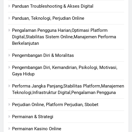
Panduan Troubleshooting & Akses Digital
Panduan, Teknologi, Perjudian Online
Pengalaman Pengguna Harian,Optimasi Platform
Digital,Stabilitas Sistem Online,Manajemen Performa
Berkelanjutan
Pengembangan Diri & Moralitas
Pengembangan Diri, Kemandirian, Psikologi, Motivasi,
Gaya Hidup
Performa Jangka Panjang,Stabilitas Platform,Manajemen
Teknologi,Infrastruktur Digital,Pengalaman Pengguna
Perjudian Online, Platform Perjudian, Sbobet
Permainan & Strategi
Permainan Kasino Online