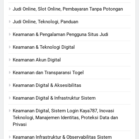
Judi Online, Slot Online, Pembayaran Tanpa Potongan
Judi Online, Teknologi, Panduan
Keamanan & Pengalaman Pengguna Situs Judi
Keamanan & Teknologi Digital
Keamanan Akun Digital
Keamanan dan Transparansi Togel
Keamanan Digital & Aksesibilitas
Keamanan Digital & Infrastruktur Sistem
Keamanan Digital, Sistem Login Kaya787, Inovasi
Teknologi, Manajemen Identitas, Proteksi Data dan
Privasi
Keamanan Infrastruktur & Observabilitas Sistem