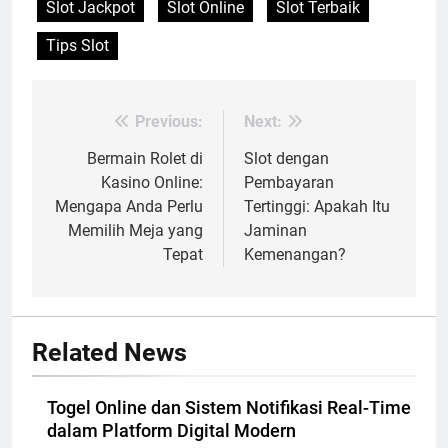
Slot Jackpot
Slot Online
Slot Terbaik
Tips Slot
Previous:
Next:
Post
navigation
Bermain Rolet di
Slot dengan
Kasino Online:
Pembayaran
Mengapa Anda Perlu
Tertinggi: Apakah Itu
Memilih Meja yang
Jaminan
Tepat
Kemenangan?
Related News
Togel Online dan Sistem Notifikasi Real-Time
dalam Platform Digital Modern