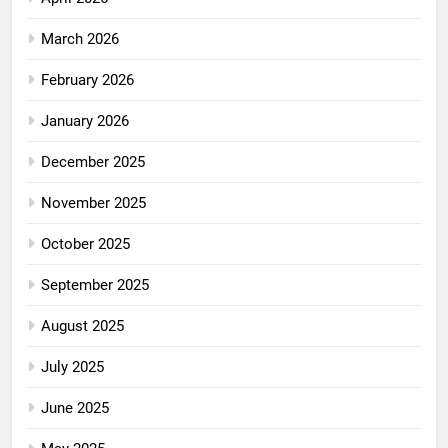
March 2026
February 2026
January 2026
December 2025
November 2025
October 2025
September 2025
August 2025
July 2025
June 2025