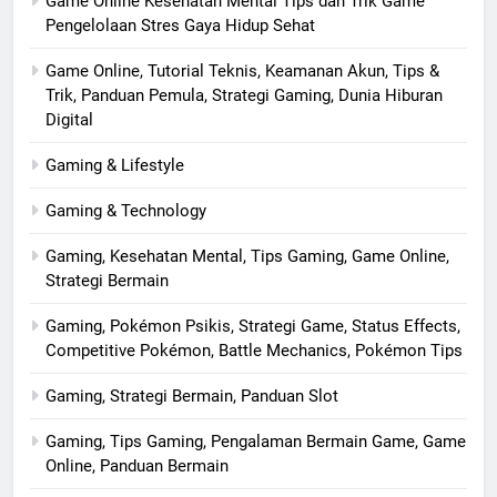
Game Online Kesehatan Mental Tips dan Trik Game
Pengelolaan Stres Gaya Hidup Sehat
Game Online, Tutorial Teknis, Keamanan Akun, Tips &
Trik, Panduan Pemula, Strategi Gaming, Dunia Hiburan
Digital
Gaming & Lifestyle
Gaming & Technology
Gaming, Kesehatan Mental, Tips Gaming, Game Online,
Strategi Bermain
Gaming, Pokémon Psikis, Strategi Game, Status Effects,
Competitive Pokémon, Battle Mechanics, Pokémon Tips
Gaming, Strategi Bermain, Panduan Slot
Gaming, Tips Gaming, Pengalaman Bermain Game, Game
Online, Panduan Bermain