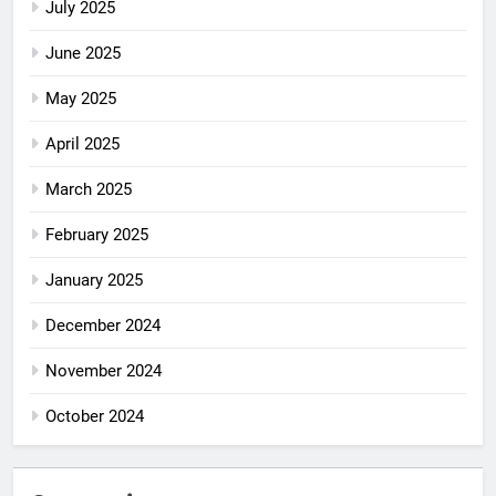
July 2025
June 2025
May 2025
April 2025
March 2025
February 2025
January 2025
December 2024
November 2024
October 2024