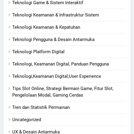
Teknologi Game & Sistem Interaktif
Teknologi Keamanan & Infrastruktur Sistem
Teknologi Keamanan & Kepatuhan
Teknologi Pengguna & Desain Antarmuka
Teknologi Platform Digital
Teknologi, Keamanan Digital, Panduan Pengguna
Teknologi,Keamanan Digital,User Experience
Tips Slot Online, Strategi Bermain Game, Fitur Slot,
Pengelolaan Modal, Gaming Cerdas
Tren dan Statistik Permainan
Uncategorized
UX & Desain Antarmuka