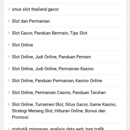
situs slot thailand gacor
Slot dan Permainan
Slot Gacor, Panduan Bermain, Tips Slot
Slot Online
Slot Online, Judi Online, Panduan Pemain
Slot Online, Judi Online, Permainan Kasino
Slot Online, Panduan Permainan, Kasino Online
Slot Online, Permainan Casino, Panduan Taruhan
Slot Online, Turnamen Slot, Situs Gacor, Game Kasino,
Strategi Menang Slot, Hiburan Online, Bonus dan
Promosi
statistik mingguan, analisis data web, tren trafik,