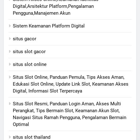
Digital,Arsitektur Platform,Pengalaman
Pengguna,Manajemen Akun
Sistem Keamanan Platform Digital
situs gacor
situs slot gacor
situs slot online
Situs Slot Online, Panduan Pemula, Tips Akses Aman,
Edukasi Slot Online, Update Link Slot, Keamanan Akses
Digital, Informasi Slot Terpercaya
Situs Slot Resmi, Panduan Login Aman, Akses Multi
Perangkat, Tips Bermain Slot, Keamanan Akun Slot,
Navigasi Situs Ramah Pengguna, Pengalaman Bermain
Optimal
situs slot thailand