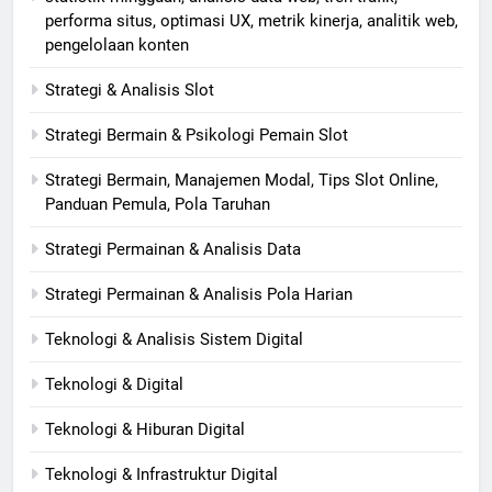
performa situs, optimasi UX, metrik kinerja, analitik web,
pengelolaan konten
Strategi & Analisis Slot
Strategi Bermain & Psikologi Pemain Slot
Strategi Bermain, Manajemen Modal, Tips Slot Online,
Panduan Pemula, Pola Taruhan
Strategi Permainan & Analisis Data
Strategi Permainan & Analisis Pola Harian
Teknologi & Analisis Sistem Digital
Teknologi & Digital
Teknologi & Hiburan Digital
Teknologi & Infrastruktur Digital