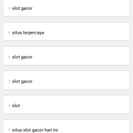
slot gacor
situs terpercaya
slot gacor
slot gacor
slot
situs slot gacor hari ini