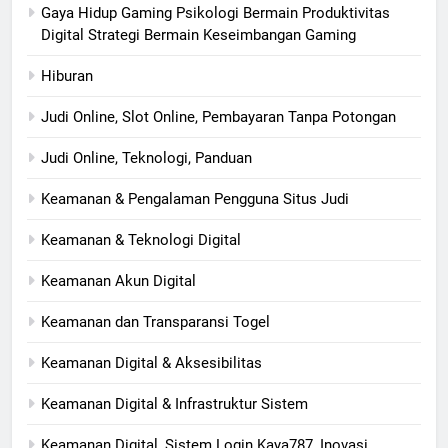
Gaya Hidup Gaming Psikologi Bermain Produktivitas
Digital Strategi Bermain Keseimbangan Gaming
Hiburan
Judi Online, Slot Online, Pembayaran Tanpa Potongan
Judi Online, Teknologi, Panduan
Keamanan & Pengalaman Pengguna Situs Judi
Keamanan & Teknologi Digital
Keamanan Akun Digital
Keamanan dan Transparansi Togel
Keamanan Digital & Aksesibilitas
Keamanan Digital & Infrastruktur Sistem
Keamanan Digital, Sistem Login Kaya787, Inovasi