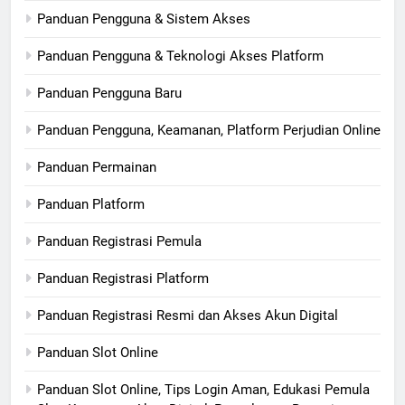
Panduan Pengguna & Sistem Akses
Panduan Pengguna & Teknologi Akses Platform
Panduan Pengguna Baru
Panduan Pengguna, Keamanan, Platform Perjudian Online
Panduan Permainan
Panduan Platform
Panduan Registrasi Pemula
Panduan Registrasi Platform
Panduan Registrasi Resmi dan Akses Akun Digital
Panduan Slot Online
Panduan Slot Online, Tips Login Aman, Edukasi Pemula