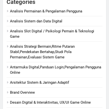
Categories
Analisis Permainan & Pengalaman Pengguna
Analisis Sistem dan Data Digital
Analisis Slot Digital / Psikologi Pemain & Teknologi
Game
Analisis Strategi Bermain,Ritme Putaran
Stabil,Pendekatan Bertahap,Studi Pola
Permainan,Evaluasi Sistem Game
Antarmuka Digital,Panduan Login,Pengalaman Pengguna
Online
Arsitektur Sistem & Jaringan Adaptif
Brand Overview
Desain Digital & Interaktivitas, UX/UI Game Online