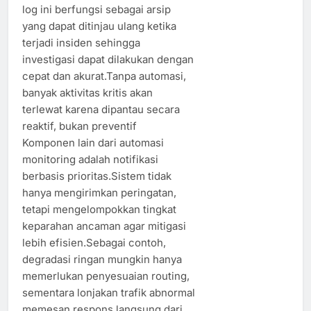
log ini berfungsi sebagai arsip
yang dapat ditinjau ulang ketika
terjadi insiden sehingga
investigasi dapat dilakukan dengan
cepat dan akurat.Tanpa automasi,
banyak aktivitas kritis akan
terlewat karena dipantau secara
reaktif, bukan preventif
Komponen lain dari automasi
monitoring adalah notifikasi
berbasis prioritas.Sistem tidak
hanya mengirimkan peringatan,
tetapi mengelompokkan tingkat
keparahan ancaman agar mitigasi
lebih efisien.Sebagai contoh,
degradasi ringan mungkin hanya
memerlukan penyesuaian routing,
sementara lonjakan trafik abnormal
memesan respons langsung dari