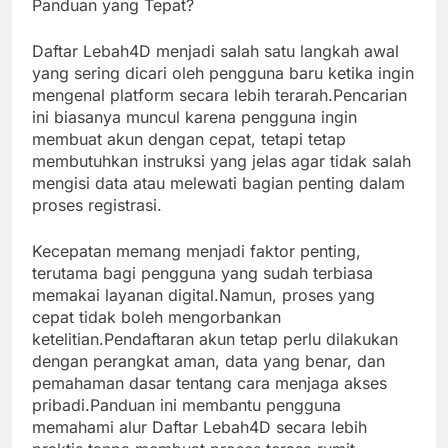
Panduan yang Tepat?
Daftar Lebah4D menjadi salah satu langkah awal
yang sering dicari oleh pengguna baru ketika ingin
mengenal platform secara lebih terarah.Pencarian
ini biasanya muncul karena pengguna ingin
membuat akun dengan cepat, tetapi tetap
membutuhkan instruksi yang jelas agar tidak salah
mengisi data atau melewati bagian penting dalam
proses registrasi.
Kecepatan memang menjadi faktor penting,
terutama bagi pengguna yang sudah terbiasa
memakai layanan digital.Namun, proses yang
cepat tidak boleh mengorbankan
ketelitian.Pendaftaran akun tetap perlu dilakukan
dengan perangkat aman, data yang benar, dan
pemahaman dasar tentang cara menjaga akses
pribadi.Panduan ini membantu pengguna
memahami alur Daftar Lebah4D secara lebih