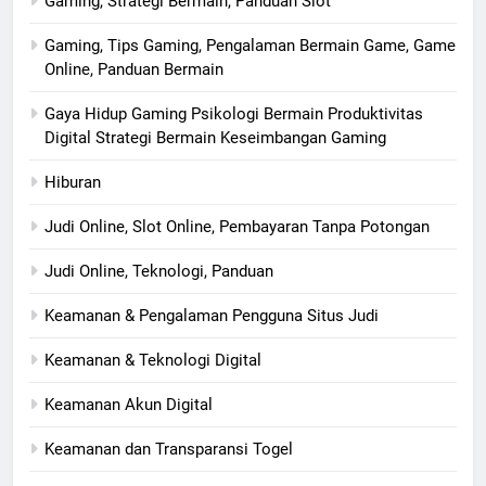
Gaming, Strategi Bermain, Panduan Slot
Gaming, Tips Gaming, Pengalaman Bermain Game, Game
Online, Panduan Bermain
Gaya Hidup Gaming Psikologi Bermain Produktivitas
Digital Strategi Bermain Keseimbangan Gaming
Hiburan
Judi Online, Slot Online, Pembayaran Tanpa Potongan
Judi Online, Teknologi, Panduan
Keamanan & Pengalaman Pengguna Situs Judi
Keamanan & Teknologi Digital
Keamanan Akun Digital
Keamanan dan Transparansi Togel