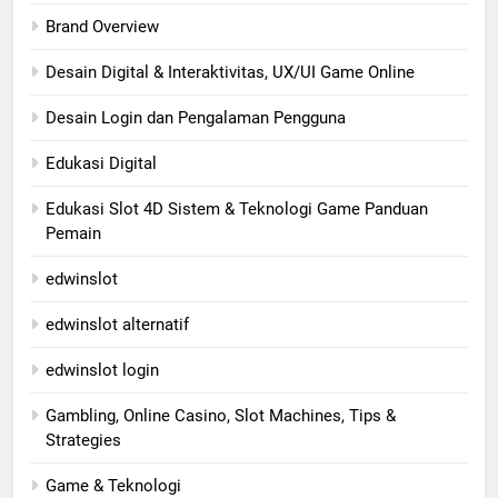
Brand Overview
Desain Digital & Interaktivitas, UX/UI Game Online
Desain Login dan Pengalaman Pengguna
Edukasi Digital
Edukasi Slot 4D Sistem & Teknologi Game Panduan
Pemain
edwinslot
edwinslot alternatif
edwinslot login
Gambling, Online Casino, Slot Machines, Tips &
Strategies
Game & Teknologi