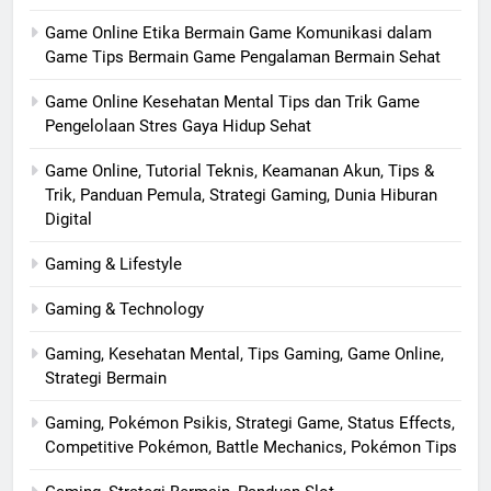
Game Online Etika Bermain Game Komunikasi dalam
Game Tips Bermain Game Pengalaman Bermain Sehat
Game Online Kesehatan Mental Tips dan Trik Game
Pengelolaan Stres Gaya Hidup Sehat
Game Online, Tutorial Teknis, Keamanan Akun, Tips &
Trik, Panduan Pemula, Strategi Gaming, Dunia Hiburan
Digital
Gaming & Lifestyle
Gaming & Technology
Gaming, Kesehatan Mental, Tips Gaming, Game Online,
Strategi Bermain
Gaming, Pokémon Psikis, Strategi Game, Status Effects,
Competitive Pokémon, Battle Mechanics, Pokémon Tips