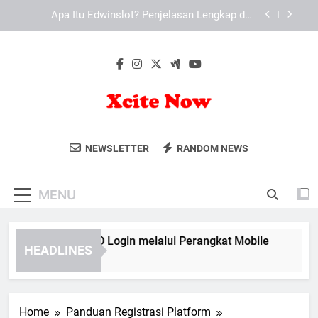
Skip
Panduan EDWINSLOT Login untuk Pengguna Baru
to
yang Ingin Akses Lebih Mudah
content
Login Edwinslot Resmi dan Tips Menjaga Privasi
Pengguna dengan Akses yang Lebih Aman
Panduan TIARA4D Login melalui Perangkat
Mobile
Apa Itu Edwinslot? Penjelasan Lengkap dan
Fungsinya
Xcite Now
Dapatkan Hiburan Terkini Dari Xcite
Panduan EDWINSLOT Login untuk Pengguna Baru
NEWSLETTER
RANDOM NEWS
yang Ingin Akses Lebih Mudah
Now. Mulai Dari Acara, Berita Selebriti,
Login Edwinslot Resmi dan Tips Menjaga Privasi
Hingga Konten Kreatif Yang Menghibur.
Pengguna dengan Akses yang Lebih Aman
MENU
nduan TIARA4D Login melalui Perangkat Mobile
Apa It
HEADLINES
Month Ago
1 Month
Home
Panduan Registrasi Platform