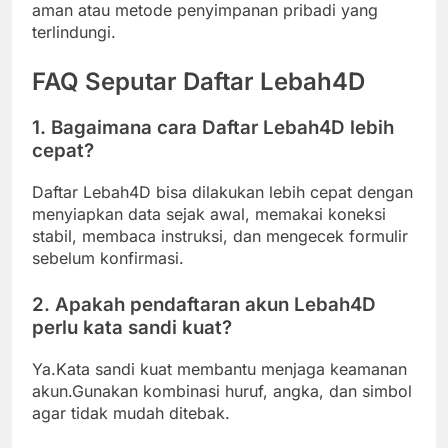
aman atau metode penyimpanan pribadi yang
terlindungi.
FAQ Seputar Daftar Lebah4D
1. Bagaimana cara Daftar Lebah4D lebih
cepat?
Daftar Lebah4D bisa dilakukan lebih cepat dengan
menyiapkan data sejak awal, memakai koneksi
stabil, membaca instruksi, dan mengecek formulir
sebelum konfirmasi.
2. Apakah pendaftaran akun Lebah4D
perlu kata sandi kuat?
Ya.Kata sandi kuat membantu menjaga keamanan
akun.Gunakan kombinasi huruf, angka, dan simbol
agar tidak mudah ditebak.