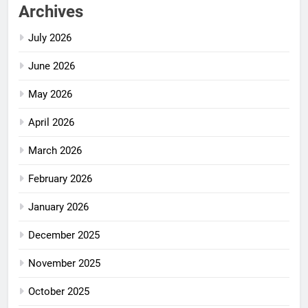
Archives
July 2026
June 2026
May 2026
April 2026
March 2026
February 2026
January 2026
December 2025
November 2025
October 2025