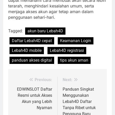
dapat memahami cara membuat akun secara lebih
terarah, menghindari kesalahan umum, serta
menjaga akses akun agar tetap aman dalam
penggunaan sehari-hari.
Tagged:
akun baru Lebah4D
Daftar Lebah4D cepat
Keamanan Login
Lebah4D mobile
Lebah4D registrasi
panduan akses digital
tips akun aman
Previous:
Next:
Post
navigation
EDWINSLOT Daftar
Panduan Singkat
Resmi untuk Akses
Menggunakan
Akun yang Lebih
Lebah4D Daftar
Nyaman
Tanpa Ribet untuk
Pengguna Baru