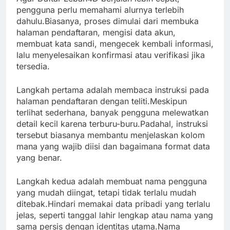
pengguna perlu memahami alurnya terlebih
dahulu.Biasanya, proses dimulai dari membuka
halaman pendaftaran, mengisi data akun,
membuat kata sandi, mengecek kembali informasi,
lalu menyelesaikan konfirmasi atau verifikasi jika
tersedia.
Langkah pertama adalah membaca instruksi pada
halaman pendaftaran dengan teliti.Meskipun
terlihat sederhana, banyak pengguna melewatkan
detail kecil karena terburu-buru.Padahal, instruksi
tersebut biasanya membantu menjelaskan kolom
mana yang wajib diisi dan bagaimana format data
yang benar.
Langkah kedua adalah membuat nama pengguna
yang mudah diingat, tetapi tidak terlalu mudah
ditebak.Hindari memakai data pribadi yang terlalu
jelas, seperti tanggal lahir lengkap atau nama yang
sama persis dengan identitas utama.Nama