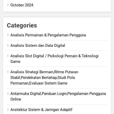
October 2024
Categories
Analisis Permainan & Pengalaman Pengguna
Analisis Sistem dan Data Digital
Analisis Slot Digital / Psikologi Pemain & Teknologi
Game
Analisis Strategi Bermain,Ritme Putaran
Stabil,Pendekatan Bertahap,Studi Pola
Permainan,Evaluasi Sistem Game
Antarmuka Digital,Panduan Login,Pengalaman Pengguna
Online
Arsitektur Sistem & Jaringan Adaptif