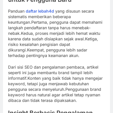
Panduan
daftar lebah4d
yang disusun secara
sistematis memberikan beberapa
keuntungan.Pertama, pengguna dapat memahami
langkah pendaftaran tanpa harus menebak-
nebak.Kedua, proses menjadi lebih hemat waktu
karena data sudah disiapkan sejak awal.Ketiga,
risiko kesalahan pengisian dapat
dikurangi.Keempat, pengguna lebih sadar
terhadap pentingnya keamanan akun.
Dari sisi SEO dan pengalaman pembaca, artikel
seperti ini juga membantu brand tampil lebih
informatif.Konten yang baik tidak hanya mengejar
keyword, tetapi juga menjawab kebutuhan
pengguna secara menyeluruh.Penggunaan brand
keyword harus natural agar artikel tetap nyaman
dibaca dan tidak terasa dipaksakan.
Insight Berbasis Pengalaman