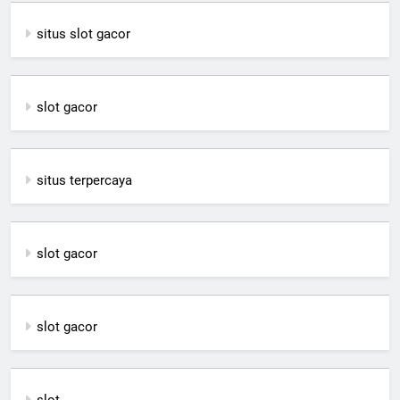
situs slot gacor
slot gacor
situs terpercaya
slot gacor
slot gacor
slot