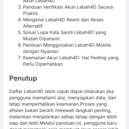
Akun Lebah4D
Panduan Verifikasi Akun Lebah4D Secara
Praktis
Mengenal Lebah4D Resmi dan Akses
Alternatif
Solusi Lupa Kata Sandi Lebah4D yang
Mudah Dipahami
Panduan Menggunakan Lebah4D Mobile
dengan Nyaman
Keamanan Akun Lebah4D: Hal Penting yang
Perlu Diperhatikan
Penutup
Daftar Lebah4D lebih cepat dapat dilakukan jika
pengguna memahami alur, menyiapkan data, dan
tetap memperhatikan keamanan.Proses yang
efisien bukan berarti melewati langkah penting,
melainkan menjalankan setiap tahap dengan lebih
siap dan teliti.Melalui panduan ini, pengguna baru