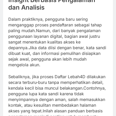
dan Analisis
Dalam praktiknya, pengguna baru sering
menganggap proses pendaftaran sebagai tahap
paling mudah.Namun, dari banyak pengalaman
penggunaan layanan digital, bagian awal justru
sangat menentukan kualitas akses ke
depannya.Jika data diisi dengan benar, kata sandi
dibuat kuat, dan informasi pemulihan disiapkan
sejak awal, pengguna akan lebih mudah
mengelola akun.
Sebaliknya, jika proses Daftar Lebah4D dilakukan
secara terburu-buru tanpa memperhatikan detail,
kendala kecil bisa muncul belakangan.Contohnya,
pengguna lupa kata sandi karena tidak
menyimpannya dengan aman, salah memasukkan
kontak, atau kesulitan membedakan halaman
akses yang tepat.Inilah alasan panduan berbasis