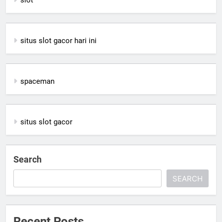
situs slot gacor hari ini
spaceman
situs slot gacor
Search
SEARCH
Recent Posts