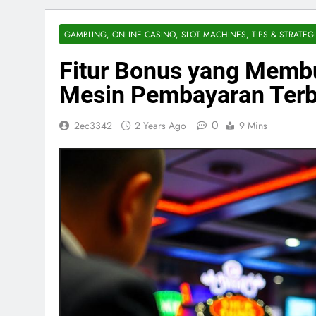
GAMBLING, ONLINE CASINO, SLOT MACHINES, TIPS & STRATEG
Fitur Bonus yang Membu
Mesin Pembayaran Terb
0
2ec3342
2 Years Ago
9 Mins