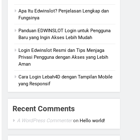
Apa Itu Edwinslot? Penjelasan Lengkap dan
Fungsinya
Panduan EDWINSLOT Login untuk Pengguna
Baru yang Ingin Akses Lebih Mudah
Login Edwinslot Resmi dan Tips Menjaga
Privasi Pengguna dengan Akses yang Lebih
Aman
Cara Login Lebah4D dengan Tampilan Mobile
yang Responsif
Recent Comments
A WordPress Commenter
on
Hello world!