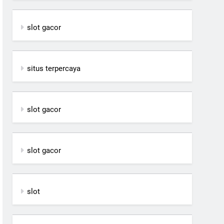
slot gacor
situs terpercaya
slot gacor
slot gacor
slot