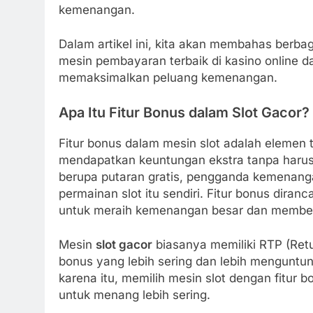
kemenangan.
Dalam artikel ini, kita akan membahas berba
mesin pembayaran terbaik di kasino online d
memaksimalkan peluang kemenangan.
Apa Itu Fitur Bonus dalam Slot Gacor?
Fitur bonus dalam mesin slot adalah eleme
mendapatkan keuntungan ekstra tanpa harus be
berupa putaran gratis, pengganda kemenanga
permainan slot itu sendiri. Fitur bonus dir
untuk meraih kemenangan besar dan member
Mesin
slot gacor
biasanya memiliki RTP (Retur
bonus yang lebih sering dan lebih menguntun
karena itu, memilih mesin slot dengan fitur
untuk menang lebih sering.