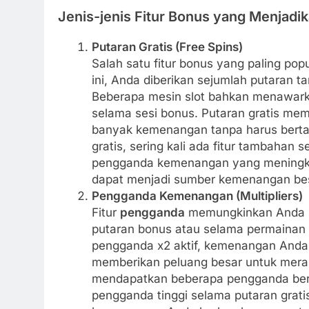
Jenis-jenis Fitur Bonus yang Menjadi
Putaran Gratis (Free Spins)
Salah satu fitur bonus yang paling pop
ini, Anda diberikan sejumlah putaran 
Beberapa mesin slot bahkan menawark
selama sesi bonus. Putaran gratis me
banyak kemenangan tanpa harus bertar
gratis, sering kali ada fitur tambahan 
pengganda kemenangan yang meningkat
dapat menjadi sumber kemenangan bes
Pengganda Kemenangan (Multipliers)
Fitur
pengganda
memungkinkan Anda 
putaran bonus atau selama permainan 
pengganda x2 aktif, kemenangan Anda
memberikan peluang besar untuk merai
mendapatkan beberapa pengganda bert
pengganda tinggi selama putaran grati