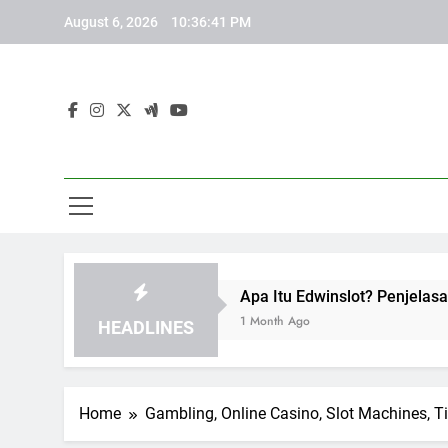
Skip
August 6, 2026
10:36:42 PM
to
content
Xci
Dapatkan H
rangkat Mobile
Apa Itu Edwinslot? Penjelasan Lengkap
1 Month Ago
HEADLINES
Home
Gambling, Online Casino, Slot Machines, Ti