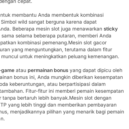
dengan cepat.
 untuk membantu Anda membentuk kombinasi
Simbol wild sangat berguna karena dapat
nda. Beberapa mesin slot juga menawarkan
sticky
ang sama selama beberapa putaran, memberi Anda
patkan kombinasi pemenang.Mesin slot gacor
aturan yang menguntungkan, terutama dalam fitur
ing muncul untuk meningkatkan peluang kemenangan.
i-game
atau
permainan bonus
yang dapat dipicu oleh
mainan bonus ini, Anda mungkin diberikan kesempatan
oda keberuntungan, atau berpartisipasi dalam
ambahan. Fitur-fitur ini memberi pemain kesempatan
 tanpa bertaruh lebih banyak.Mesin slot dengan
RTP yang lebih tinggi dan memberikan pembayaran
nus, menjadikannya pilihan yang menarik bagi pemain
n.