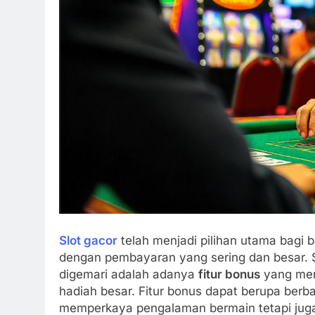
Slot gacor
telah menjadi pilihan utama bagi 
dengan pembayaran yang sering dan besar. S
digemari adalah adanya
fitur bonus
yang men
hadiah besar. Fitur bonus dapat berupa be
memperkaya pengalaman bermain tetapi juga